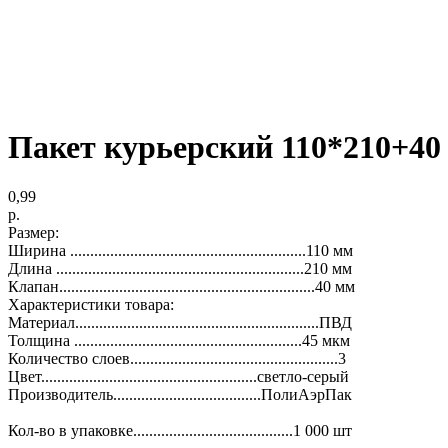
Пакет курьерский 110*210+40 
0,99
р.
Размер:
Ширина ...........................................................110 мм
Длина ..............................................................210 мм
Клапан................................................................40 мм
Характеристики товара:
Материал.............................................................ПВД
Толщина .........................................................45 мкм
Количество слоев....................................................3
Цвет......................................................светло-серый
Производитель.....................................ПолиАэрПак
Кол-во в упаковке........................................1 000 шт