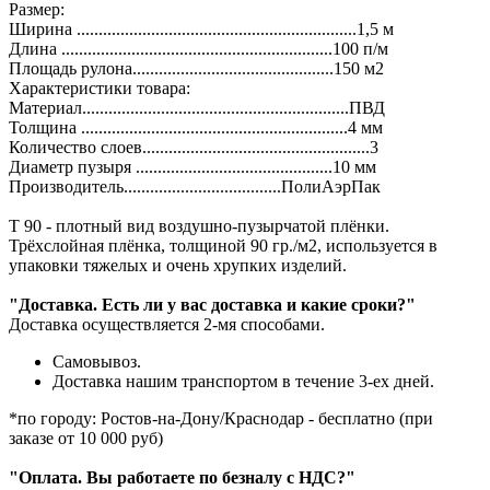
Размер:
Ширина ................................................................1,5 м
Длина ..............................................................100 п/м
Площадь рулона..............................................150 м2
Характеристики товара:
Материал.............................................................ПВД
Толщина .............................................................4 мм
Количество слоев....................................................3
Диаметр пузыря .............................................10 мм
Производитель....................................ПолиАэрПак
T 90 - плотный вид воздушно-пузырчатой плёнки.
Трёхслойная плёнка, толщиной 90 гр./м2, используется в
упаковки тяжелых и очень хрупких изделий.
"Доставка. Есть ли у вас доставка и какие сроки?"
Доставка осуществляется 2-мя способами.
Самовывоз.
Доставка нашим транспортом в течение 3-ех дней.
*по городу: Ростов-на-Дону/Краснодар - бесплатно (при
заказе от 10 000 руб)
"Оплата. Вы работаете по безналу с НДС?"