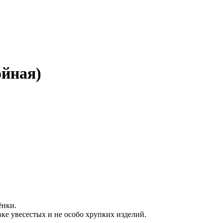
ойная)
ёнки.
вке увесестых и не особо хрупких изделий.