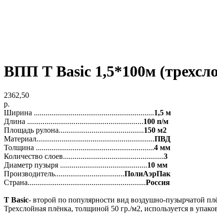
ВПП Т Basic 1,5*100м (трехсл
2362,50
р.
Ширина ..............................................................
1,5 м
Длина ............................................................
100 п/м
Площадь рулона............................................
150 м2
Материал.............................................................
ПВД
Толщина .............................................................
4 мм
Количество слоев....................................................
3
Диаметр пузыря .............................................
10 мм
Производитель....................................
ПолиАэрПак
Страна.............................................................
Россия
Т Basic
- второй по популярности вид воздушно-пузырчатой пл
Трехслойная плёнка, толщиной 50 гр./м2, используется в упако